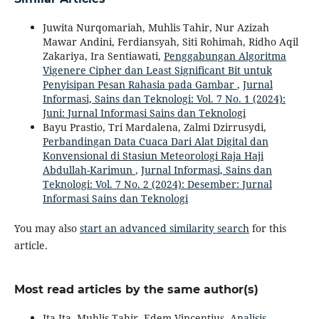
Juwita Nurqomariah, Muhlis Tahir, Nur Azizah
Mawar Andini, Ferdiansyah, Siti Rohimah, Ridho Aqil
Zakariya, Ira Sentiawati,
Penggabungan Algoritma
Vigenere Cipher dan Least Significant Bit untuk
Penyisipan Pesan Rahasia pada Gambar
,
Jurnal
Informasi, Sains dan Teknologi: Vol. 7 No. 1 (2024):
Juni: Jurnal Informasi Sains dan Teknologi
Bayu Prastio, Tri Mardalena, Zalmi Dzirrusydi,
Perbandingan Data Cuaca Dari Alat Digital dan
Konvensional di Stasiun Meteorologi Raja Haji
Abdullah-Karimun
,
Jurnal Informasi, Sains dan
Teknologi: Vol. 7 No. 2 (2024): Desember: Jurnal
Informasi Sains dan Teknologi
You may also
start an advanced similarity search
for this
article.
Most read articles by the same author(s)
Ita Ita, Muhlis Tahir, Edem Vincentius,
Analisis