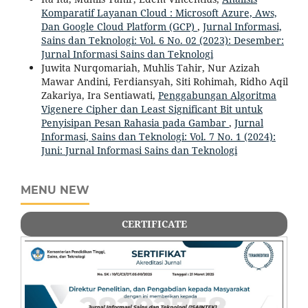
Komparatif Layanan Cloud : Microsoft Azure, Aws,
Dan Google Cloud Platform (GCP)
,
Jurnal Informasi,
Sains dan Teknologi: Vol. 6 No. 02 (2023): Desember:
Jurnal Informasi Sains dan Teknologi
Juwita Nurqomariah, Muhlis Tahir, Nur Azizah
Mawar Andini, Ferdiansyah, Siti Rohimah, Ridho Aqil
Zakariya, Ira Sentiawati,
Penggabungan Algoritma
Vigenere Cipher dan Least Significant Bit untuk
Penyisipan Pesan Rahasia pada Gambar
,
Jurnal
Informasi, Sains dan Teknologi: Vol. 7 No. 1 (2024):
Juni: Jurnal Informasi Sains dan Teknologi
MENU NEW
CERTIFICATE