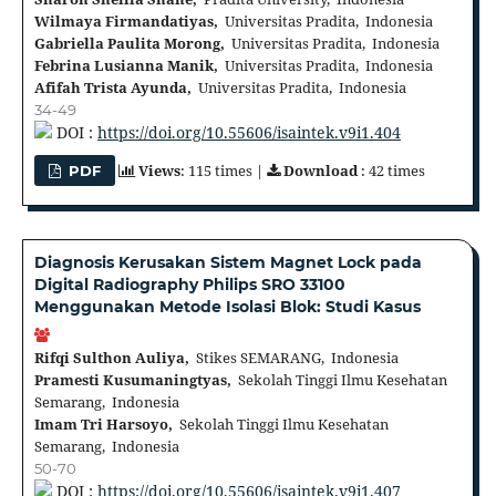
Wilmaya Firmandatiyas,
Universitas Pradita, Indonesia
Gabriella Paulita Morong,
Universitas Pradita, Indonesia
Febrina Lusianna Manik,
Universitas Pradita, Indonesia
Afifah Trista Ayunda,
Universitas Pradita, Indonesia
34-49
DOI :
https://doi.org/10.55606/isaintek.v9i1.404
Views
: 115 times |
Download
: 42 times
PDF
Diagnosis Kerusakan Sistem Magnet Lock pada
Digital Radiography Philips SRO 33100
Menggunakan Metode Isolasi Blok: Studi Kasus
Rifqi Sulthon Auliya,
Stikes SEMARANG, Indonesia
Pramesti Kusumaningtyas,
Sekolah Tinggi Ilmu Kesehatan
Semarang, Indonesia
Imam Tri Harsoyo,
Sekolah Tinggi Ilmu Kesehatan
Semarang, Indonesia
50-70
DOI :
https://doi.org/10.55606/isaintek.v9i1.407