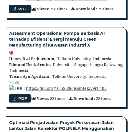
Views
: 158 times |
Download
: 29 times
PDF
Assessment Operasional Pompa Berbasis AI
terhadap Efisiensi Energi menuju Green
Manufacturing di Kawasan Industri X
Henry Dwi Prihartanto,
Telkom University, Indonesia
Edmund Ucok Armin,
Universitas Singaperbangsa Karawang,
Indonesia
Trisna Ayu Apriliani,
Telkom University, Indonesia
71-88
DOI :
https://doi.org/10.55606/isaintek.v9i1.405
Views
: 88 times |
Download
: 28 times
PDF
Optimasi Penjadwalan Proyek Perkerasan Jalan
Lentur Jalan Konektor POLINELA Menggunakan