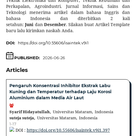
Teknik Elektronika dan Komputer, Teknik Kebumian dan
Perkapalan, Agroindustri. Jurnal Informasi, Sains dan
Teknologi menerima artikel dalam bahasa Inggris dan
bahasa Indonesia dan diterbitkan 2 kali
setahun:
Juni
dan
Desember
. Silakan buat Artikel Template
baru lalu kirimkan naskah Anda.
DOI:
https://doi.org/10.55606/isaintek.v9i1
PUBLISHED:
2026-06-26
Articles
Pengaruh Konsentrasi Inhibitor Ekstrak Labu
Kuning dan Temperatur terhadap Laju Korosi
Aluminium dalam Media Air Laut
Syarif Hidayatullah,
Universitas Mataram, Indonesia
suteja suteja,
Universitas Mataram, Indonesia
1-17
DOI :
https://doi.org/10.55606/isaintek.v9i1.397