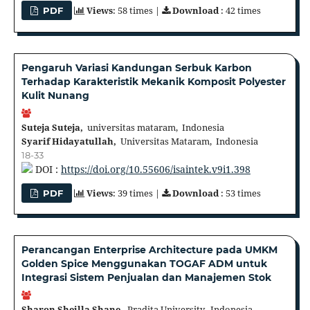
Views
: 58 times |
Download
: 42 times
PDF
Pengaruh Variasi Kandungan Serbuk Karbon
Terhadap Karakteristik Mekanik Komposit Polyester
Kulit Nunang
Suteja Suteja,
universitas mataram, Indonesia
Syarif Hidayatullah,
Universitas Mataram, Indonesia
18-33
DOI :
https://doi.org/10.55606/isaintek.v9i1.398
Views
: 39 times |
Download
: 53 times
PDF
Perancangan Enterprise Architecture pada UMKM
Golden Spice Menggunakan TOGAF ADM untuk
Integrasi Sistem Penjualan dan Manajemen Stok
Sharon Sheilla Shane,
Pradita University, Indonesia