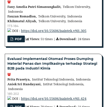
Fany Amelia Putri Simanungkalit,
Telkom University,
Indonesia
Fauzan Romadlon,
Telkom University, Indonesia
Khikmatul Aliyah,
Telkom University, Indonesia
173-184
DOI :
https://doi.org/10.55606/isaintek.v9i1.305
Views
: 51 times |
Download
: 24 times
PDF
Evaluasi Implementasi Otomasi Proses Dumping
Material Panas dan Implikasinya terhadap Strategi
B2B pada Industri Kimia
Prita Prasetya,
Institut Teknologi Indonesia, Indonesia
Aniek Sri Handayani,
Intitut Teknologi Indonesia,
Indonesia
185-202
DOI :
https://doi.org/10.55606/isaintek.v9i1.424
Views
: 70 times |
Download
: 21 times
PDF