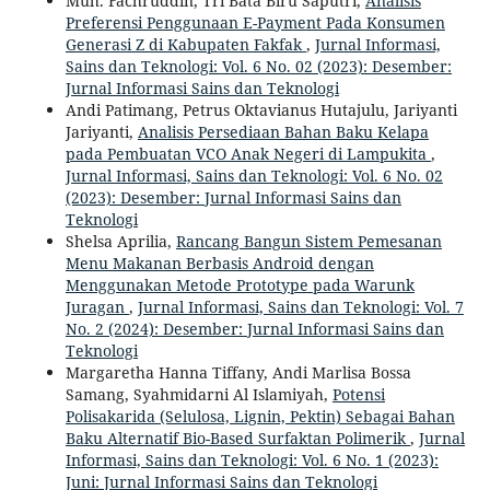
Muh. Fachruddin, Tri Bata Biru Saputri,
Analisis
Preferensi Penggunaan E-Payment Pada Konsumen
Generasi Z di Kabupaten Fakfak
,
Jurnal Informasi,
Sains dan Teknologi: Vol. 6 No. 02 (2023): Desember:
Jurnal Informasi Sains dan Teknologi
Andi Patimang, Petrus Oktavianus Hutajulu, Jariyanti
Jariyanti,
Analisis Persediaan Bahan Baku Kelapa
pada Pembuatan VCO Anak Negeri di Lampukita
,
Jurnal Informasi, Sains dan Teknologi: Vol. 6 No. 02
(2023): Desember: Jurnal Informasi Sains dan
Teknologi
Shelsa Aprilia,
Rancang Bangun Sistem Pemesanan
Menu Makanan Berbasis Android dengan
Menggunakan Metode Prototype pada Warunk
Juragan
,
Jurnal Informasi, Sains dan Teknologi: Vol. 7
No. 2 (2024): Desember: Jurnal Informasi Sains dan
Teknologi
Margaretha Hanna Tiffany, Andi Marlisa Bossa
Samang, Syahmidarni Al Islamiyah,
Potensi
Polisakarida (Selulosa, Lignin, Pektin) Sebagai Bahan
Baku Alternatif Bio-Based Surfaktan Polimerik
,
Jurnal
Informasi, Sains dan Teknologi: Vol. 6 No. 1 (2023):
Juni: Jurnal Informasi Sains dan Teknologi