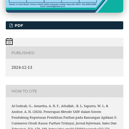
PDF
PUBLISHED
2024-12-13
HOW TO CITE
Al Godzali, G., Amartha, A. N. F., Athallah , R. I., Saputra, W. I., &
Anshor, A. H. (2024). Penerapan Metode SAW dalam Sistem
Pendukung Keputusan Pemilihan Parfum pada Rancangan Aplikasi E-
Commerce (Studi Kasus: Parfum Tridaya).
Jurnal Informasi, Sains Dan
Teknologi
,
7
(2), 179–188. https://doi.org/10.55606/isaintek.v7i2.271