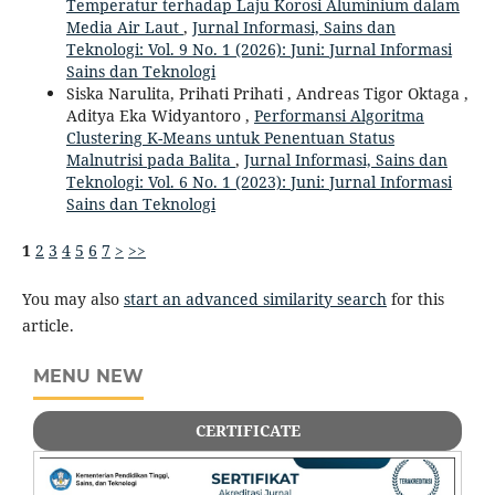
Temperatur terhadap Laju Korosi Aluminium dalam
Media Air Laut
,
Jurnal Informasi, Sains dan
Teknologi: Vol. 9 No. 1 (2026): Juni: Jurnal Informasi
Sains dan Teknologi
Siska Narulita, Prihati Prihati , Andreas Tigor Oktaga ,
Aditya Eka Widyantoro ,
Performansi Algoritma
Clustering K-Means untuk Penentuan Status
Malnutrisi pada Balita
,
Jurnal Informasi, Sains dan
Teknologi: Vol. 6 No. 1 (2023): Juni: Jurnal Informasi
Sains dan Teknologi
1
2
3
4
5
6
7
>
>>
You may also
start an advanced similarity search
for this
article.
MENU NEW
CERTIFICATE