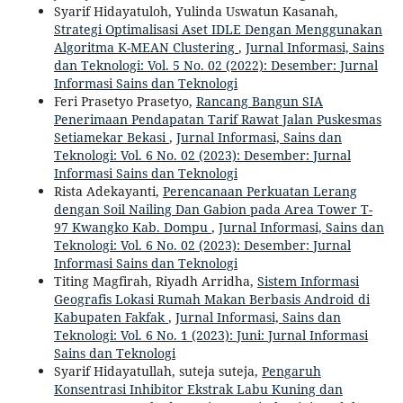
Syarif Hidayatuloh, Yulinda Uswatun Kasanah,
Strategi Optimalisasi Aset IDLE Dengan Menggunakan
Algoritma K-MEAN Clustering
,
Jurnal Informasi, Sains
dan Teknologi: Vol. 5 No. 02 (2022): Desember: Jurnal
Informasi Sains dan Teknologi
Feri Prasetyo Prasetyo,
Rancang Bangun SIA
Penerimaan Pendapatan Tarif Rawat Jalan Puskesmas
Setiamekar Bekasi
,
Jurnal Informasi, Sains dan
Teknologi: Vol. 6 No. 02 (2023): Desember: Jurnal
Informasi Sains dan Teknologi
Rista Adekayanti,
Perencanaan Perkuatan Lerang
dengan Soil Nailing Dan Gabion pada Area Tower T-
97 Kwangko Kab. Dompu
,
Jurnal Informasi, Sains dan
Teknologi: Vol. 6 No. 02 (2023): Desember: Jurnal
Informasi Sains dan Teknologi
Titing Magfirah, Riyadh Arridha,
Sistem Informasi
Geografis Lokasi Rumah Makan Berbasis Android di
Kabupaten Fakfak
,
Jurnal Informasi, Sains dan
Teknologi: Vol. 6 No. 1 (2023): Juni: Jurnal Informasi
Sains dan Teknologi
Syarif Hidayatullah, suteja suteja,
Pengaruh
Konsentrasi Inhibitor Ekstrak Labu Kuning dan