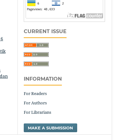
CURRENT ISSUE
 6
tik
,
a
 dan
INFORMATION
For Readers
For Authors
For Librarians
MAKE A SUBMISSION