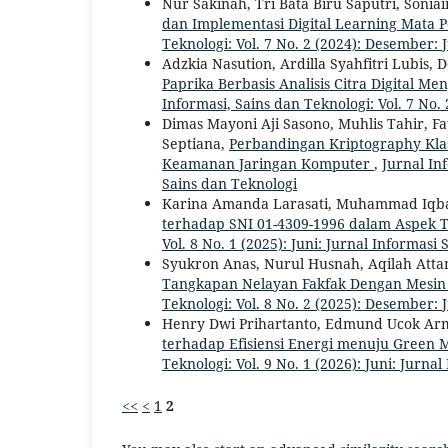
Nur Sakinah, Tri Bata Biru Saputri, Soni
dan Implementasi Digital Learning Mata P
Teknologi: Vol. 7 No. 2 (2024): Desember: 
Adzkia Nasution, Ardilla Syahfitri Lubis,
Paprika Berbasis Analisis Citra Digital 
Informasi, Sains dan Teknologi: Vol. 7 No.
Dimas Mayoni Aji Sasono, Muhlis Tahir, Fat
Septiana,
Perbandingan Kriptography Kla
Keamanan Jaringan Komputer
,
Jurnal Inf
Sains dan Teknologi
Karina Amanda Larasati, Muhammad Iqb
terhadap SNI 01-4309-1996 dalam Aspe
Vol. 8 No. 1 (2025): Juni: Jurnal Informasi
Syukron Anas, Nurul Husnah, Aqilah Atta
Tangkapan Nelayan Fakfak Dengan Mesin
Teknologi: Vol. 8 No. 2 (2025): Desember: 
Henry Dwi Prihartanto, Edmund Ucok Armi
terhadap Efisiensi Energi menuju Green 
Teknologi: Vol. 9 No. 1 (2026): Juni: Jurna
<<
<
1
2