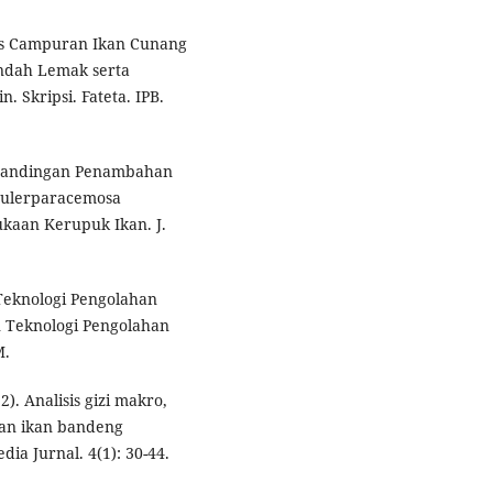
is Campuran Ikan Cunang
ndah Lemak serta
Skripsi. Fateta. IPB.
erbandingan Penambahan
Caulerparacemosa
kaan Kerupuk Ikan. J.
 Teknologi Pengolahan
 Teknologi Pengolahan
M.
2). Analisis gizi makro,
 dan ikan bandeng
ia Jurnal. 4(1): 30-44.