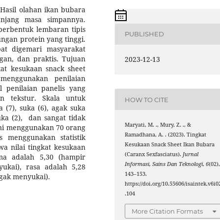
Hasil olahan ikan bubara
njang masa simpannya.
erbentuk lembaran tipis
PUBLISHED
ngan protein yang tinggi.
at digemari masyarakat
gan, dan praktis. Tujuan
2023-12-13
kat kesukaan snack sheet
menggunakan penilaian
il penilaian panelis yang
n tekstur. Skala untuk
HOW TO CITE
 (7), suka (6), agak suka
suka (2), dan sangat tidak
Maryati, M. ., Mury, Z. ., &
 ini menggunakan 70 orang
Ramadhana, A. . (2023). Tingkat
sis menggunakan statistik
Kesukaan Snack Sheet Ikan Bubara
a nilai tingkat kesukaan
(Caranx Sexfasciatus).
Jurnal
ma adalah 5,30 (hampir
Informasi, Sains Dan Teknologi
,
6
(02)
ukai), rasa adalah 5,28
143–153.
agak menyukai).
https://doi.org/10.55606/isaintek.v6i0
.104
More Citation Formats