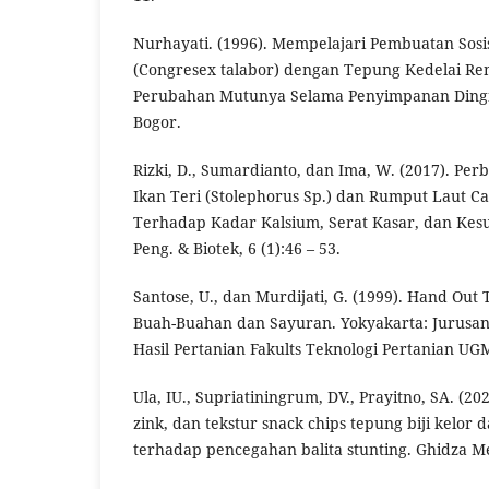
Nurhayati. (1996). Mempelajari Pembuatan Sos
(Congresex talabor) dengan Tepung Kedelai Re
Perubahan Mutunya Selama Penyimpanan Dingin. 
Bogor.
Rizki, D., Sumardianto, dan Ima, W. (2017). P
Ikan Teri (Stolephorus Sp.) dan Rumput Laut 
Terhadap Kadar Kalsium, Serat Kasar, dan Kesu
Peng. & Biotek, 6 (1):46 – 53.
Santose, U., dan Murdijati, G. (1999). Hand Out
Buah-Buahan dan Sayuran. Yokyakarta: Jurusan
Hasil Pertanian Fakults Teknologi Pertanian UG
Ula, IU., Supriatiningrum, DV., Prayitno, SA. (202
zink, dan tekstur snack chips tepung biji kelor
terhadap pencegahan balita stunting. Ghidza Med