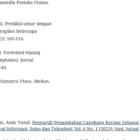
Gramedia Pustaka Utama.
3). Prediksi umur simpan
ropilen beberapa
2): 105-114.
2). Formulasi tepung
ephalus). Jurnal
-44.
as Sumatra Utara. Medan.
n, Amir Yusuf,
Pengaruh Penambahan Cangkang Kerang Sebagai
nal Informasi, Sains dan Teknologi: Vol. 6 No. 1 (2023): Juni: Jurnal