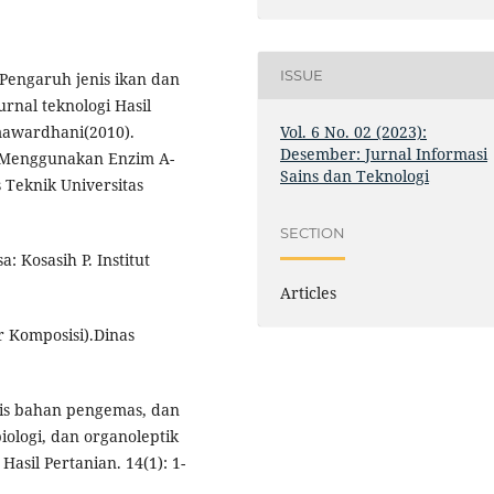
ISSUE
 Pengaruh jenis ikan dan
nal teknologi Hasil
Vol. 6 No. 02 (2023):
umawardhani(2010).
Desember: Jurnal Informasi
n Menggunakan Enzim Α-
Sains dan Teknologi
s Teknik Universitas
SECTION
: Kosasih P. Institut
Articles
 Komposisi).Dinas
nis bahan pengemas, dan
ologi, dan organoleptik
asil Pertanian. 14(1): 1-