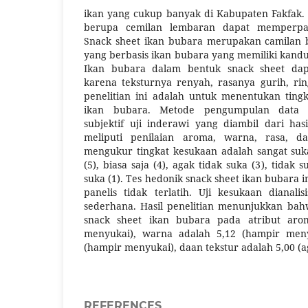
ikan yang cukup banyak di Kabupaten Fakfak. 
berupa cemilan lembaran dapat memperpa
Snack sheet ikan bubara merupakan camilan b
yang berbasis ikan bubara yang memiliki kandu
Ikan bubara dalam bentuk snack sheet dap
karena teksturnya renyah, rasanya gurih, rin
penelitian ini adalah untuk menentukan ting
ikan bubara. Metode pengumpulan data 
subjektif uji inderawi yang diambil dari has
meliputi penilaian aroma, warna, rasa, da
mengukur tingkat kesukaan adalah sangat suka
(5), biasa saja (4), agak tidak suka (3), tidak 
suka (1). Tes hedonik snack sheet ikan bubara
panelis tidak terlatih. Uji kesukaan dianali
sederhana. Hasil penelitian menunjukkan bahw
snack sheet ikan bubara pada atribut aro
menyukai), warna adalah 5,12 (hampir meny
(hampir menyukai), daan tekstur adalah 5,00 (
REFERENCES