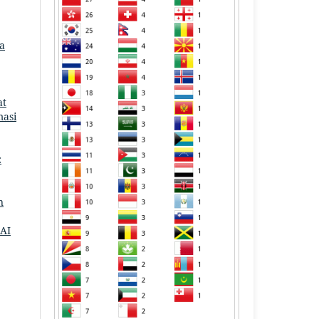
na
at
masi
:
n
 AI