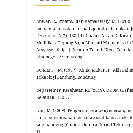
Anwar, C., Irhami., dan Kemalawaty, M. (2018).
metode pemasakan terhadap mutu abon ikan. Jur
Perikanan. 7(2): 138-147.Chafid, A dan G. Kus
Modifikasi Tepung Sagu Menjadi Maltodekstri
Amylase. [Skipsi]. Jurusan Teknik Kimia Fakulta
Diponegoro: Semarang.
De Man, J. M. (1997). Kimia Makanan. Alih Bahasa
Teknologi Bandung. Bandung.
Departemen Kesehatan RI. (2018). DKBM (Daftar
Kelautan . (20). .
Nur, M. (2009). Pengaruh cara pengemasan, je
lama penyimpanan terhadap sifat kimia, mikrobi
sate bandeng (Chanos chanos). Jurnal Teknologi H
11.