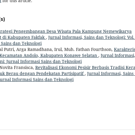
h
for this article.
s)
trategi Pengembangan Desa Wisata Pala Kampung Nemewikarya
 di Kabupaten Fakfak
,
Jurnal Informasi, Sains dan Teknologi: Vol.
 Sains dan Teknologi
 Putri, Arga Ramadhana, Irul, Muh. Fathan Fourthson,
Karakteris
di Kecamatan Andolo, Kabupaten Konawe Selatan
,
Jurnal Informasi
uni: Jurnal Informasi Sains dan Teknologi
ovita Fransisca,
Revitalisasi Ekonomi Pesisir Berbasis Tradisi Ker
luk Berau dengan Pendekatan Partisipatif
,
Jurnal Informasi, Sains
Jurnal Informasi Sains dan Teknologi