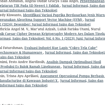
aindah Ahmidah, Angela Oudile Gracya Talla Angel,
Pengembangan
elajaran TIK Pada SD Negeri 1 Fakfak
,
Jurnal Informasi, Sains dan
Jurnal Informasi Sains dan Teknologi
 Dedy Kiswanto,
Identifikasi Variasi Paprika Berdasarkan Jenis War
Menggunakan Algoritma Support Vector Machine (SVM)
,
Jurnal
 2 (2024): Desember: Jurnal Informasi Sains dan Teknologi
hricia Angel M. V., Mar’atul Azizah, Luluk Fariska Utami, Nurul
sik Caesar Cipher Dengan Kriptography Modern Aes Dalam Tingk
ormasi, Sains dan Teknologi: Vol. 6 No. 1 (2023): Juni: Jurnal Infor
al Faturohman,
Evaluasi Industri Kue Lapis “Cokro Tela Cake”
k Technoware & Humanware
,
Jurnal Informasi, Sains dan Teknologi
 Sains dan Teknologi
mimi, Festo Andre Hardinsih,
Analisis Dampak Optimalisasi Hasil
 Produksi Es Balok Ramah Lingkungan
,
Jurnal Informasi, Sains da
Jurnal Informasi Sains dan Teknologi
n, Trisna Ayu Apriliani,
Assessment Operasional Pompa Berbasis
Manufacturing di Kawasan Industri X
,
Jurnal Informasi, Sains dan
l Informasi Sains dan Teknologi