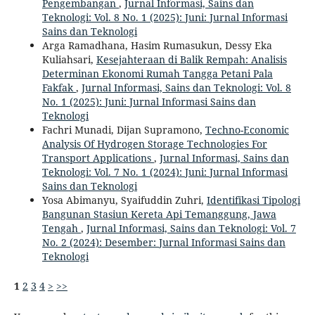
Pengembangan
,
Jurnal Informasi, Sains dan
Teknologi: Vol. 8 No. 1 (2025): Juni: Jurnal Informasi
Sains dan Teknologi
Arga Ramadhana, Hasim Rumasukun, Dessy Eka
Kuliahsari,
Kesejahteraan di Balik Rempah: Analisis
Determinan Ekonomi Rumah Tangga Petani Pala
Fakfak
,
Jurnal Informasi, Sains dan Teknologi: Vol. 8
No. 1 (2025): Juni: Jurnal Informasi Sains dan
Teknologi
Fachri Munadi, Dijan Supramono,
Techno-Economic
Analysis Of Hydrogen Storage Technologies For
Transport Applications
,
Jurnal Informasi, Sains dan
Teknologi: Vol. 7 No. 1 (2024): Juni: Jurnal Informasi
Sains dan Teknologi
Yosa Abimanyu, Syaifuddin Zuhri,
Identifikasi Tipologi
Bangunan Stasiun Kereta Api Temanggung, Jawa
Tengah
,
Jurnal Informasi, Sains dan Teknologi: Vol. 7
No. 2 (2024): Desember: Jurnal Informasi Sains dan
Teknologi
1
2
3
4
>
>>