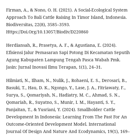
Firman, A., & Nono, O. H. (2021). A Social-Ecological System
Approach To Bali Cattle Raising In Timor Island, Indonesia.
Biodiversitas, 22(8), 3585–3593.
Https://Doi.Org/10.13057/Biodiv/D220860
Herdiansah, R., Prasetya, A. F., & Agustiana, E. (2024).
Efisiensi Jalur Pemasaran Sapi Potong Di Kecamatan Seputih
Agung Kabupaten Lampung Tengah Pasca Wabah Pmk.
Jasin: Jurnal Inovasi Ilmu Terapan, 1(1), 24–31.
Hilmiati, N., Ilham, N., Nulik, J., Rohaeni, E. S., Derosari, B.,
Basuki, T., Hau, D. K., Ngongo, Y., Lase, J. A., Fitriawaty, F.,
Surya, S., Qomariyah, N., Hadiatry, M. C., Ahmad, S. N.,
Qomariah, R., Suyatno, S., Munir, I. M., Hayanti, S. Y.,
Panjaitan, T., & Yusriani, Y. (2024). Smallholder Cattle
Development In Indonesia: Learning From The Past For An
Outcome-Oriented Development Model. International
Journal Of Design And Nature And Ecodynamics, 19(1), 169–