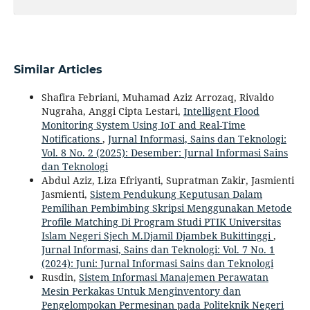
Similar Articles
Shafira Febriani, Muhamad Aziz Arrozaq, Rivaldo
Nugraha, Anggi Cipta Lestari,
Intelligent Flood
Monitoring System Using IoT and Real-Time
Notifications
,
Jurnal Informasi, Sains dan Teknologi:
Vol. 8 No. 2 (2025): Desember: Jurnal Informasi Sains
dan Teknologi
Abdul Aziz, Liza Efriyanti, Supratman Zakir, Jasmienti
Jasmienti,
Sistem Pendukung Keputusan Dalam
Pemilihan Pembimbing Skripsi Menggunakan Metode
Profile Matching Di Program Studi PTIK Universitas
Islam Negeri Sjech M.Djamil Djambek Bukittinggi
,
Jurnal Informasi, Sains dan Teknologi: Vol. 7 No. 1
(2024): Juni: Jurnal Informasi Sains dan Teknologi
Rusdin,
Sistem Informasi Manajemen Perawatan
Mesin Perkakas Untuk Menginventory dan
Pengelompokan Permesinan pada Politeknik Negeri